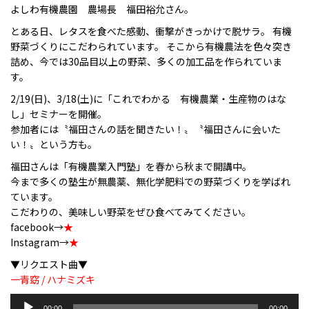
よしわ有機農園 農場長 福田裕允さん。
とある日、レタスを食べた感動、衝撃がきっかけで脱サラ。 有機
野菜づくりにこだわられています。 そこから有機農法を色々突き
詰め、今では30品目以上の野菜、多くの加工品を作られていま
す。
2/19(日)、3/18(土)に「これでわかる 有機農業・生産物のはな
し」セミナーを開催。
参加者には〝福田さんの話を聞きたい！〟〝福田さんに会いた
い！〟という方も。
福田さんは「有機農業入門塾」を春から秋まで開講中。
今まで多くの塾生が無農薬、無化学肥料での野菜づくりを学ばれ
ています。
こだわりの、美味しい野菜をぜひ食べてみてください。
facebook→
★
Instagram→
★
▼リクエスト曲▼
一青窈 / ハナミズキ
音
00:00
00:00