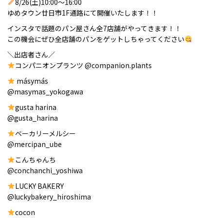
8/26(土)10:00〜16:00
ゆめタウン廿日市1F通路にて開催いたします！！
インスタで話題のパン屋さん全7店舗がやってきます！！
この機会にぜひ全店舗のパンをゲットしちゃってください
＼出店者さん／
コンパニオンプランツ @companion.plants
másymás
@masymas_yokogawa
gusta harina
@gusta_harina
ベーカリーメルシー
@mercipan_ube
こんちゃんち
@conchanchi_yoshiwa
LUCKY BAKERY
@luckybakery_hiroshima
cocon