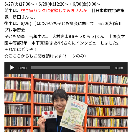
6/27(火)17:30～・6/28(水)12:20～・6/30(金)8:00～
前半は、
空き家バンクに登録してみませんか
廿日市市住宅政策
課 新田さんに、
後半は、8/26(土)はつかいち子ども議会に向けて 6/20(火)第1回
プレ学習会
子ども議員 吉和中2年 大村爽太朗(そうたろう)くん 山陽女学
園中等部3年 木下真綾(まあや)さんにインタビューしました。
それではどうぞ！
☆こちらからもお聞き頂けます(トークのみ)
音
00:00
00:00
声
プ
レ
ー
ヤ
ー