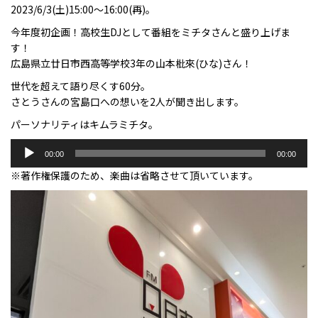
2023/6/3(土)15:00〜16:00(再)。
今年度初企画！高校生DJとして番組をミチタさんと盛り上げま
す！
広島県立廿日市西高等学校3年の山本枇來(ひな)さん！
世代を超えて語り尽くす60分。
さとうさんの宮島口への想いを2人が聞き出します。
パーソナリティはキムラミチタ。
音
00:00
00:00
声
※著作権保護のため、楽曲は省略させて頂いています。
プ
レ
ー
ヤ
ー