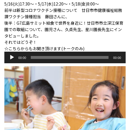
5/16(火)17:30～・5/17(水)12:20～・5/18(金)8:00～
前半は新型コロナワクチン接種について 廿日市市健康福祉総務
課ワクチン接種担当 藤田さんに、
後半：G7広島サミット給食で世界を身近に！廿日市市立深江保育
園での取組について、園児さん、久貞先生、星川園長先生にイン
タビューしました。
それではどうぞ！
☆こちらからもお聞き頂けます(トークのみ)
音
00:00
00:00
声
プ
レ
ー
ヤ
ー