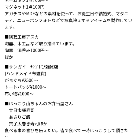
ネームタグ1点700円〜
マグネット1点100円
アガチスやMDFなどの素材を使って、お誕生日や結婚式、マタニ
ティ、ニューボンフォトなどで写真映えするアイテムを製作してい
ます。
■陶芸工房アスカ
陶器、木工品など取り揃えています。
陶器 湯呑み1000円〜
ほか
■サンガイ ﾃｼｺﾞﾄﾓﾉ雑貨店
(ハンドメイド布雑貨)
がまぐち¥2500〜
トートバッグ¥1000〜
布小物¥1000〜
■
ほっこり山ちゃんのお弁当屋さん
廿日市桶寿司
あさりご飯
穴子太巻き寿司ほか
食べる事の喜びを伝えたい。皆で食べて一時ほっこりして頂きた