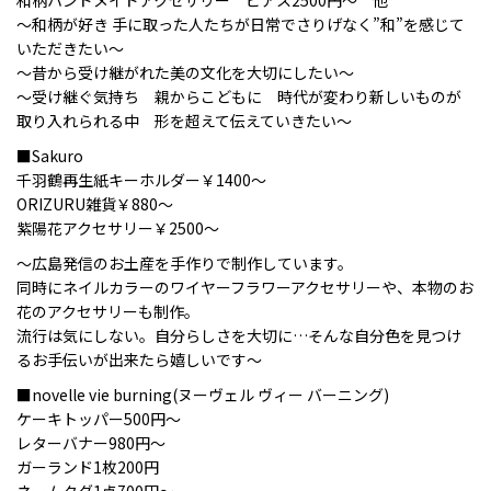
和柄ハンドメイドアクセサリー ピアス2500円～ 他
～和柄が好き 手に取った人たちが日常でさりげなく”和”を感じて
いただきたい～
～昔から受け継がれた美の文化を大切にしたい～
～受け継ぐ気持ち 親からこどもに 時代が変わり新しいものが
取り入れられる中 形を超えて伝えていきたい～
■Sakuro
千羽鶴再生紙キーホルダー￥1400～
ORIZURU雑貨￥880～
紫陽花アクセサリー￥2500～
～広島発信のお土産を手作りで制作しています。
同時にネイルカラーのワイヤーフラワーアクセサリーや、本物のお
花のアクセサリーも制作。
流行は気にしない。自分らしさを大切に…そんな自分色を見つけ
るお手伝いが出来たら嬉しいです～
■novelle vie burning(ヌーヴェル ヴィー バーニング)
ケーキトッパー500円〜
レターバナー980円〜
ガーランド1枚200円