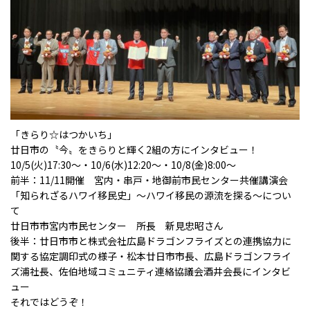
「きらり☆はつかいち」
廿日市の〝今〟をきらりと輝く2組の方にインタビュー！
10/5(火)17:30～・10/6(水)12:20～・10/8(金)8:00～
前半：11/11開催 宮内・串戸・地御前市民センター共催講演会
「知られざるハワイ移民史」～ハワイ移民の源流を探る～につい
て
廿日市市宮内市民センター 所長 新見忠昭さん
後半：廿日市市と株式会社広島ドラゴンフライズとの連携協力に
関する協定調印式の様子・松本廿日市市長、広島ドラゴンフライ
ズ浦社長、佐伯地域コミュニティ連絡協議会酒井会長にインタビ
ュー
それではどうぞ！