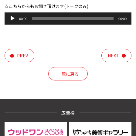
☆こちらからもお聞き頂けます(トークのみ)
音
00:00
00:00
声
プ
レ
ー
ヤ
ー
PREV
NEXT
一覧に戻る
広告欄