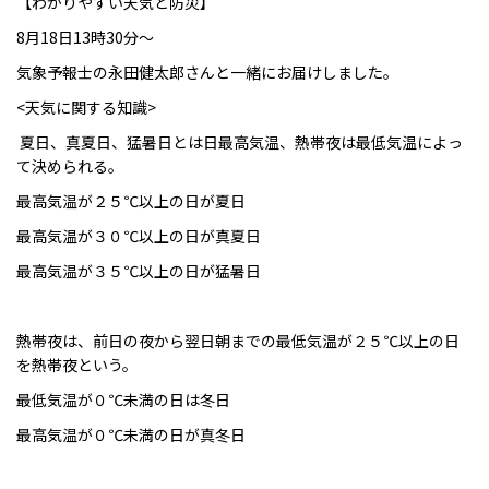
【わかりやすい天気と防災】
8月18日13時30分〜
気象予報士の永田健太郎さんと一緒にお届けしました。
<
天気に関する知識
>
夏日、真夏日、猛暑日とは日最高気温、熱帯夜は最低気温によっ
て決めら
れる
。
最高気温が２５℃
以上の
日
が
夏日
最高気温が
３０℃
以上の
日
が
真夏日
最高気温が
３５℃
以上の
日
が
猛暑日
熱帯夜は、
前日の夜から翌日朝
までの最低気温が
２５℃以上の日
を熱帯夜とい
う
。
最低気温が０℃未満の日は冬日
最高気温が０℃未満の日が真冬日