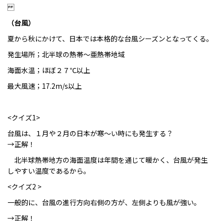
（台風）
夏から秋にかけて、日本では
本格的な台風シーズン
となってくる
。
発生場所；北半球の熱帯～亜熱帯地域
海面水温；ほぼ２７℃以上
最大風速；
1
7.2m/s
以上
<クイズ1>
台風は、１月や２月の日本が寒～い時にも発生する？
→正解！
北半球熱帯地方の海面温度は年間を通じて暖かく、台風が発生
しやすい温度であるから。
<クイズ2 >
一般
的に、台風の進行方向右側の方が、左側よりも風が強い。
→正解！