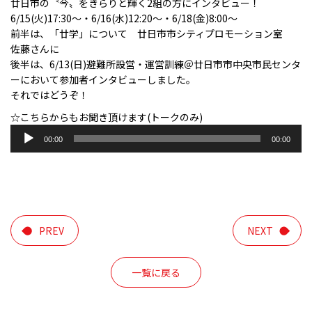
廿日市の〝今〟をきらりと輝く2組の方にインタビュー！
6/15(火)17:30～・6/16(水)12:20～・6/18(金)8:00～
前半は、
「廿学」について
廿日市市シティプロモーション室
佐藤さんに
後半は、6/13(日)避難所設営・運営訓練＠廿日市市中央市民センタ
ーにおいて参加者インタビューしました。
それではどうぞ！
☆こちらからもお聞き頂けます(トークのみ)
音
00:00
00:00
声
プ
レ
ー
ヤ
ー
PREV
NEXT
一覧に戻る