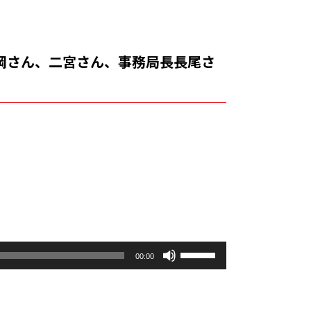
岡さん、二宮さん、事務局長長尾さ
ボ
00:00
リ
ュ
ー