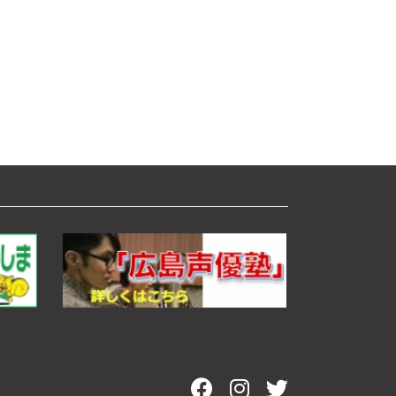
ム
調
節
に
は
上
下
矢
印
キ
ー
を
使
っ
て
く
だ
さ