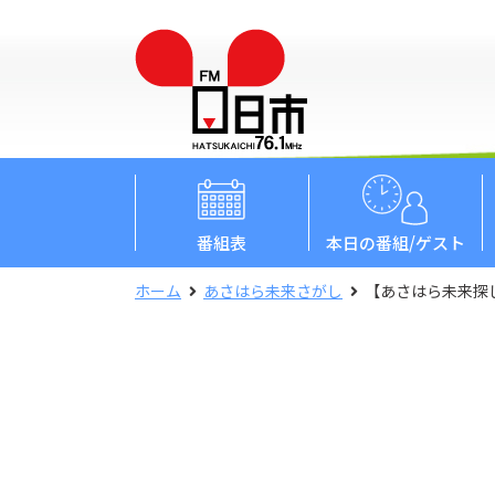
番組表
本日
の番組/ゲスト
ホーム
あさはら未来さがし
【あさはら未来探