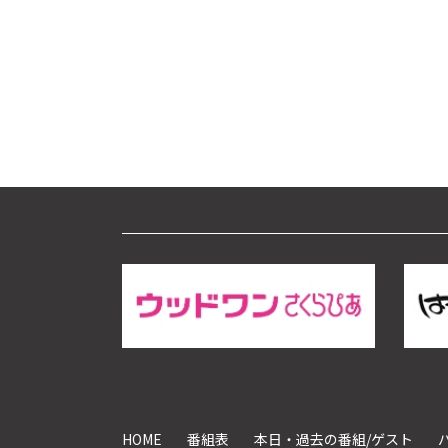
ー
ヤ
ー
HOME
番組表
本日・過去の番組/ゲスト