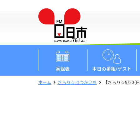
番組表
本日
の番組/ゲスト
ホーム
きらり☆はつかいち
【きらり☆9/20(